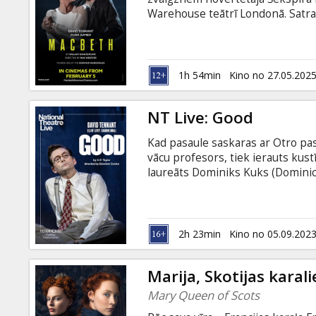
Dāvanu
Warehouse teātrī Londonā. Satrau
kartes
milzu ātrumā Maksa Vebstera režij
slepkavību un dabas atjaunoša
ANGĻU VALODĀ.
Uzkodas
1h 54min
Kino no 27.05.202
B2B
NT Live: Good
Kad pasaule saskaras ar Otro pas
Kino
vācu profesors, tiek ierauts kus
Klubs
laureāts Dominiks Kuks (Dominic C
stāstu, kurā piedalās arī Eliots L
(Sharon Small;'"The Bay"). Film
VALODĀ AR SUBTITRIEM ANGĻU
2h 23min
Kino no 05.09.202
Marija, Skotijas karal
Mary Queen of Scots