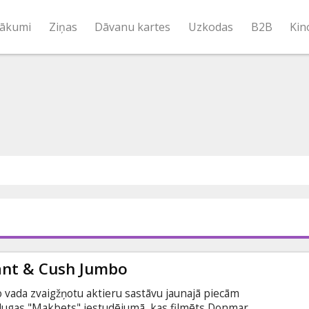
ākumi
Ziņas
Dāvanu kartes
Uzkodas
B2B
Kin
ant & Cush Jumbo
vada zvaigžņotu aktieru sastāvu jaunajā piecām
lugas "Makbets" iestudējumā, kas filmēts Donmar