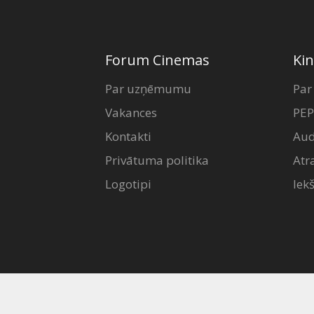
Forum Cinemas
Kin
Par uzņēmumu
Par
Vakances
PEP
Kontakti
Aud
Privātuma politika
Atr
Logotipi
Iek