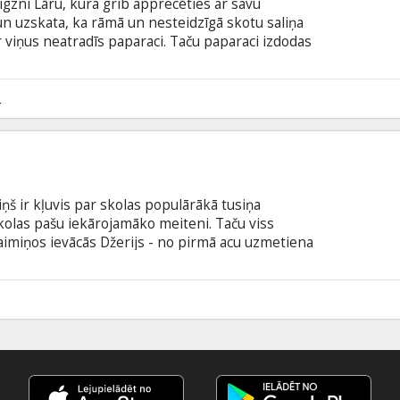
igzni Lāru, kura grib apprecēties ar savu
un uzskata, ka rāmā un nesteidzīgā skotu saliņa
r viņus neatradīs paparaci. Taču paparaci izdodas
iņiem "pēdas", Lāra izlemj atrast viltus līgavu,
s ideāli piemērota vietējā meitene Ketija. Bet kad
šķīst dzirksteles Lomās: Alice Eve, David Tennant,
2
 Folkson Filma angļu valodā ar subtitriem latviešu
viņš ir kļuvis par skolas populārākā tusiņa
skolas pašu iekārojamāko meiteni. Taču viss
aimiņos ievācās Džerijs - no pirmā acu uzmetiena
ens no apkārtējiem nemana neko neparastu, bet
kaut kas kārtībā. Uzsācis sava kaimiņa pastiprinātu
usminoša atklājuma - Džerijs ir vampīrs! Atmetis
1
olemj pats atrast veidu, kā tikt galā ar monstru.