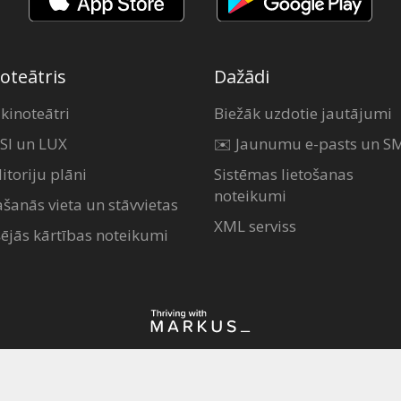
oteātris
Dažādi
 kinoteātri
Biežāk uzdotie jautājumi
SI un LUX
✉️ Jaunumu e-pasts un S
itoriju plāni
Sistēmas lietošanas
noteikumi
ašanās vieta un stāvvietas
XML serviss
šējās kārtības noteikumi