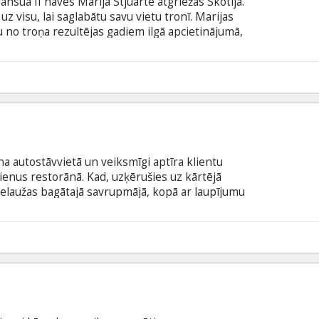
ransuā II nāves Marija Stjuarte atgriežas Skotijā.
 uz visu, lai saglabātu savu vietu tronī. Marijas
 no troņa rezultējas gadiem ilgā apcietinājumā,
odā ar subtitriem latviešu un krievu valodā.
āna autostāvvietā un veiksmīgi aptīra klientu
ienus restorānā. Kad, uzķērušies uz kārtējā
 ielaužas bagātajā savrupmājā, kopā ar laupījumu
inot viņu atbrīvot, neveiksmīgie laupītāji tikai
dzenī ierīkotajās lamatās... Filma angļu valodā ar
odā.
8