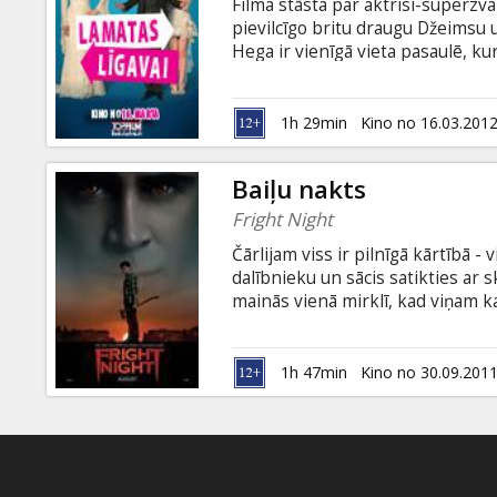
Filma stāsta par aktrisi-superzva
pievilcīgo britu draugu Džeimsu 
Hega ir vienīgā vieta pasaulē, ku
viņus atrast, tāpēc, lai sajauktu v
kuras lomai, pēc viņas domām, bū
Ketija un Džeimss satiekas, tad "
1h 29min
Kino no 16.03.201
Kelly Macdonald Režisors: Sheree
un krievu valodā.
Baiļu nakts
Fright Night
Čārlijam viss ir pilnīgā kārtībā - 
dalībnieku un sācis satikties ar 
mainās vienā mirklī, kad viņam k
pilnīgi ikdienišķs cilvēks. Nevi
Čārlijs nojauš, ka ar Džeriju nav 
novērošanu, Čārlijs nonāk pie ša
1h 47min
Kino no 30.09.201
cerību pārliecināt pārējos, viņš n