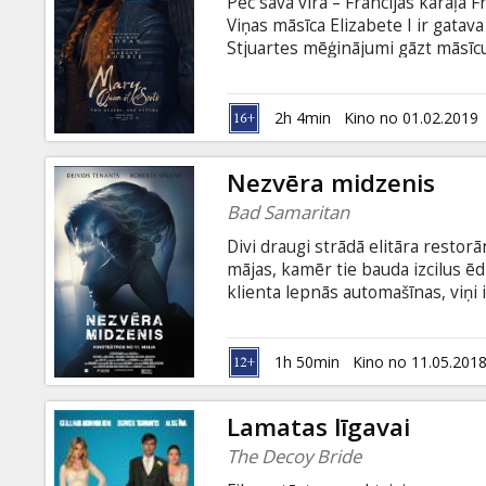
Pēc sava vīra – Francijas karaļa F
Viņas māsīca Elizabete I ir gatava
Stjuartes mēģinājumi gāzt māsīcu
gaidot nāvessodu. Filma angļu val
2h 4min
Kino no 01.02.2019
Nezvēra midzenis
Bad Samaritan
Divi draugi strādā elitāra restor
mājas, kamēr tie bauda izcilus ēd
klienta lepnās automašīnas, viņi
tur tiek atrasta arī gūstekne. Mēģ
aizvien dziļāk nokļūst nezvēra mi
subtitriem latviešu un krievu val
1h 50min
Kino no 11.05.201
Lamatas līgavai
The Decoy Bride