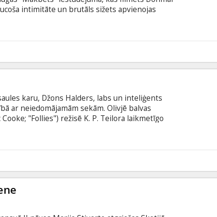
coša intimitāte un brutāls sižets apvienojas
ā šajā traģiskajā stāstā par mīlestību,
nās spēku. IZRĀDE ANGĻU VALODĀ AR SUBTITRIEM
5
aules karu, Džons Halders, labs un inteliģents
tībā ar neiedomājamām sekām. Olivjē balvas
ooke; "Follies") režisē K. P. Teilora laikmetīgo
evijs (Elliot Levey; "Koriolāns") un Šarona Smolla
ēts Harolda Pintera teātrī Londonā. IZRĀDE ANGĻU
 VALODĀ.
3
iene