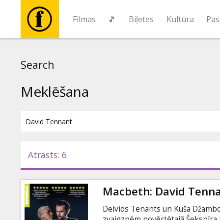
Filmas
🎵
Biļetes
Kultūra
Pas
Filmas
Search
🎵
Meklēšana
Biļetes
Kultūra
Atrasts: 6
Pasākumi
Macbeth: David Tenn
Ziņas
Deivids Tenants un Kuša Džambo 
zvaigznēm novērtētajā Šekspīra 