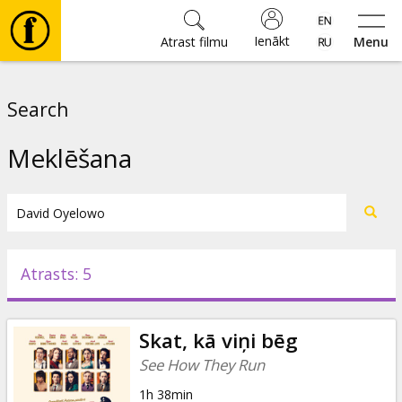
Ienākt
Atrast filmu
Menu
Filmas
Search
🎵
Meklēšana
Biļetes
Kultūra
Atrasts: 5
Pasākumi
Skat, kā viņi bēg
Ziņas
See How They Run
1h 38min