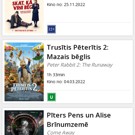
Dāvanu
Kino no
:
25.11.2022
kartes
Uzkodas
B2B
Trusītis Pēterītis 2:
Mazais bēglis
Kino
Peter Rabbit 2: The Runaway
Klubs
1h 33min
Kino no
:
04.03.2022
Pīters Pens un Alise
Brīnumzemē
Come Away