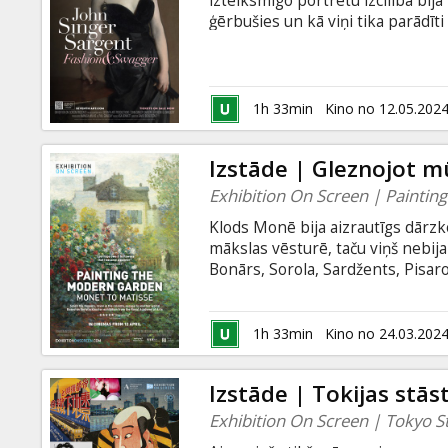
izteiksmīgo portretu izcilība bija 
ģērbušies un kā viņi tika parādīti
kuratoriem, mūsdienu modes māksl
Sardženta unikālā prakse ir iet
1h 33min
Kino no 12.05.202
Izstāde | Gleznojot 
Exhibition On Screen | Painti
Klods Monē bija aizrautīgs dārzk
mākslas vēsturē, taču viņš nebija 
Bonārs, Sorola, Sardžents, Pisar
tēmu. Šie izcilie mākslinieki, kā a
un plašā Karaliskās Mākslas aka
1h 33min
Kino no 24.03.202
Izstāde | Tokijas stāst
Exhibition On Screen | Tokyo S