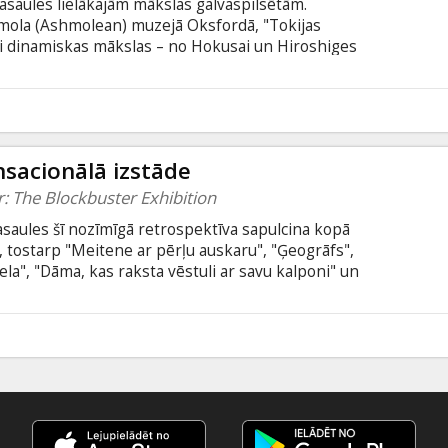
pasaules lielākajām mākslas galvaspilsētām.
Ešmola (Ashmolean) muzejā Oksfordā, "Tokijas
mi dinamiskas mākslas – no Hokusai un Hiroshiges
ārta plakātiem, modernajai fotogrāfijai, Manga,
s darbiem, kas radīti uz ielām. Izstāde guva
eda uz muzeju jaunāku un daudzveidīgāku
3
nsacionālā izstāde
: The Blockbuster Exhibition
saules šī nozīmīgā retrospektīva sapulcina kopā
 tostarp "Meitene ar pērļu auskaru", "Ģeogrāfs",
ela", "Dāma, kas raksta vēstuli ar savu kalponi" un
stāde uz ekrāna" cikla filma aicina skatītāju
apskati Nīderlandes nacionālā muzeja Rijksmuseum
adībā. Tik tiešām, šāda izdevība ir tikai vienreiz
3