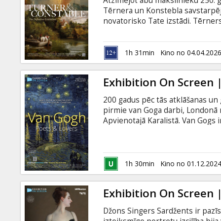
Atzīmējot abu mākslinieku 250. g
Dāvanu
Tērnera un Konstebla savstarpēji
kartes
novatorisko Tate izstādi. Tērners
sāncenši - tiek apvienoti Tate Br
Exhibition on Screen piedāvā eksk
Uzkodas
pēta viņu mākslu un dzīvi. Izman
1h 31min
Kino no 04.04.202
un ekspertu ieskatus, atklājiet T
Konstebla nostalģiskajām, pasto
B2B
Exhibition On Screen 
200 gadus pēc tās atklāšanas un 
Kino
pirmie van Goga darbi, Londonā n
Klubs
Apvienotajā Karalistā. Van Gogs ir
māksliniekiem, bet, iespējams, arī
izpētīt un labāk izprast šo ikon
pievēršas viņa unikālajam radoš
dzīves gadus Francijas dienvidos, 
1h 30min
Kino no 01.12.202
Exhibition On Screen 
Džons Singers Sardžents ir pazīst