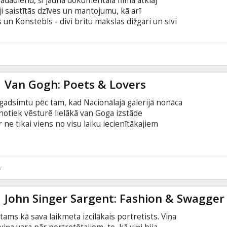
adadienu, šī jaunā dokumentālā filma atklāj
 saistītās dzīves un mantojumu, kā arī
 un Konstebls - divi britu mākslas dižgari un sīvi
itain 2025.-26. gada revolucionārajā izstādē.
luzīvu piekļuvi, apvienojot izstādi ar filmu, kas
tojot skiču burtnīcas, personiskos priekšmetus
6
ērnera liesmojošās, sapņainās vīzijas līdzās
rālajām ainām.
| Van Gogh: Poets & Lovers
gadsimtu pēc tam, kad Nacionālajā galerijā nonāca
otiek vēsturē lielākā van Goga izstāde
 ne tikai viens no visu laiku iecienītākajiem
 visvairāk pārprastais. Šī filma ir iespēja no jauna
isko mākslinieku. "Van Gogh: Poets & Lovers”
ajam procesam, pētot mākslinieka pavadītos
kur viņš revolucionāri mainīja savu stilu.
4
| John Singer Sargent: Fashion & Swagger
ams kā sava laikmeta izcilākais portretists. Viņa