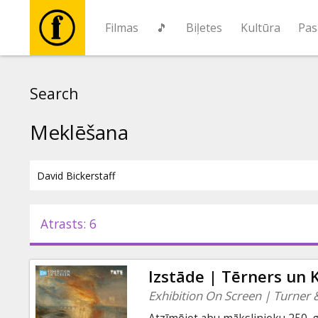
Filmas
🎵
Biļetes
Kultūra
Pas
Filmas
Search
🎵
Meklēšana
Biļetes
Kultūra
Atrasts: 6
Pasākumi
Izstāde | Tērners un 
Ziņas
Exhibition On Screen | Turner 