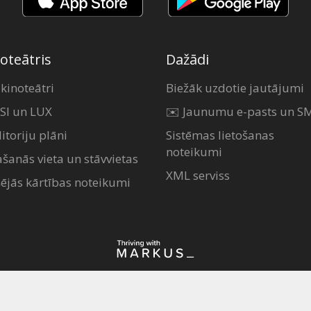
oteātris
Dažādi
 kinoteātri
Biežāk uzdotie jautājumi
SI un LUX
✉️ Jaunumu e-pasts un S
itoriju plāni
Sistēmas lietošanas
noteikumi
ašanās vieta un stāvvietas
XML serviss
šējās kārtības noteikumi