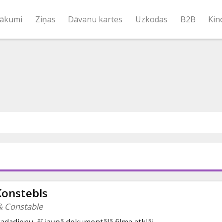
ākumi
Ziņas
Dāvanu kartes
Uzkodas
B2B
Kin
Konstebls
& Constable