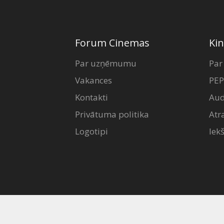
Forum Cinemas
Kin
Par uzņēmumu
Par
Vakances
PEP
Kontakti
Aud
Privātuma politika
Atr
Logotipi
Iek