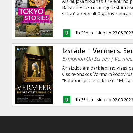
Aizraujoša tikšanās ar vienu no 
Balstoties uz nozīmīgo izstādi 
stāsti" aptver 400 gadus netica
smalkajām ksilogrāfijām līdz pop
filmām un pavisam jauniem māksla
sensacionālus panākumus un atv
1h 30min
Kino no 23.05.202
skaitītāju auditoriju.
Izstāde | Vermērs: Se
Exhibition On Screen | Vermeer
Ar aizdotiem darbiem no visas pa
visslavenākos Vermēra šedevrus,
"Kalpone ar piena krūzi", "Mazā i
"Sieviete ar svariem". Šī jaunā "Iz
auditoriju uz privātu izstādes 
direktora un izstādes kuratora pav
1h 33min
Kino no 02.05.202
dzīvē!