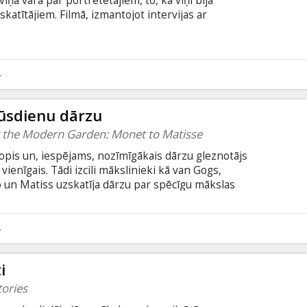
viņa vara pār portretētajiem, to, kā viņi bija
 skatītājiem. Filmā, izmantojot intervijas ar
iniekiem un stila influenceriem, tiek pētīts, kā
ekmējusi mūsdienu mākslu, kultūru un modi.
4
mūsdienu dārzu
ng the Modern Garden: Monet to Matisse
opis un, iespējams, nozīmīgākais dārzu gleznotājs
vienīgais. Tādi izcili mākslinieki kā van Gogs,
o un Matiss uzskatīja dārzu par spēcīgu mākslas
rī daudzi citi slaveni vārdi ir pārstāvēti novatoriskā
dēmijas Londonā izstādē.
4
i
tories