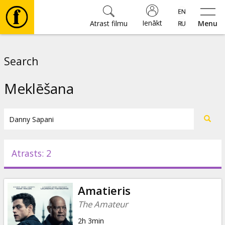
Ienākt
Atrast filmu
Menu
Filmas
Search
🎵
Meklēšana
Biļetes
Kultūra
Atrasts: 2
Pasākumi
Amatieris
Ziņas
The Amateur
2h 3min