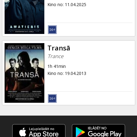
Dāvanu
Kino no
:
11.04.2025
kartes
Uzkodas
B2B
Transā
Trance
Kino
1h 41min
Klubs
Kino no
:
19.04.2013