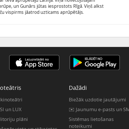
ar tēva aprūpētāju Latvijā. Viņa novecojošajam
ūpe, un Gunārs jūtas iesprostots Rīgā. Viņš alkst
taču vispirms jāatrod uzticams aprūpētājs.
ā gaidīts, jo birokrātiskie šķēršļi un emocionālie
enas pārvēršas nedēļās, un Gunārs ir spiests
ām attiecībām ar tēvu. Filma latviešu valodā ar
5
oteātris
Dažādi
 kinoteātri
Biežāk uzdotie jautājumi
SI un LUX
✉️ Jaunumu e-pasts un S
itoriju plāni
Sistēmas lietošanas
noteikumi
ašanās vieta un stāvvietas