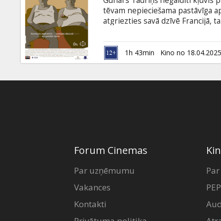
Gunārs Tauriņš negaidīti kļuvis p
Dāvanu
tēvam nepieciešama pastāvīga apr
kartes
atgriezties savā dzīvē Francijā, 
Meklēšana izrādās sarežģītāka nek
sarežģījumi palēnina procesu. Di
Uzkodas
stāties pretī pagātnei, sarežģītaj
1h 43min
Kino no 18.04.202
subtitriem angļu valodā.
B2B
Kino
Klubs
Forum Cinemas
Kin
Par uzņēmumu
Par
Vakances
PEP
Kontakti
Aud
Privātuma politika
Atr