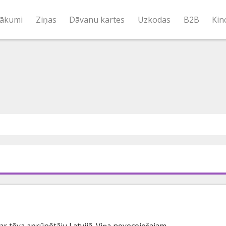
ākumi
Ziņas
Dāvanu kartes
Uzkodas
B2B
Kin