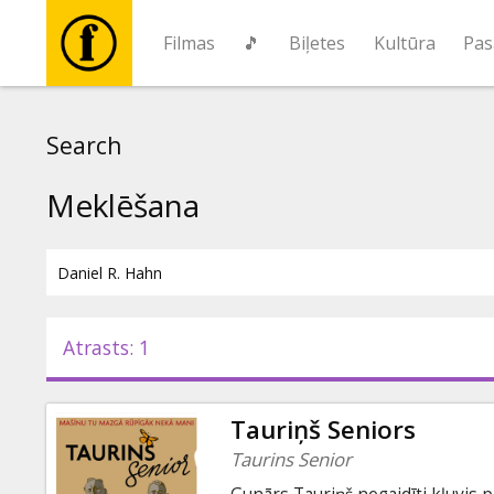
Filmas
🎵
Biļetes
Kultūra
Pas
Filmas
Search
🎵
Meklēšana
Biļetes
Kultūra
Atrasts: 1
Pasākumi
Tauriņš Seniors
Ziņas
Taurins Senior