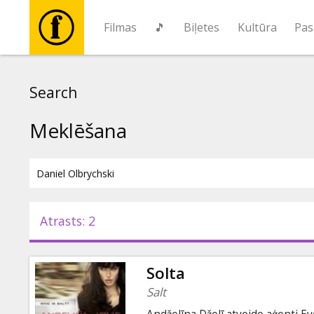
Filmas
🎵
Biļetes
Kultūra
Pas
Filmas
Search
🎵
Meklēšana
Biļetes
Kultūra
Atrasts: 2
Pasākumi
Solta
Ziņas
Salt