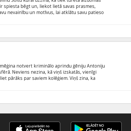
elīnu Soltu kurai uzzina, ka tiek turēta aizdomās
ir spiesta bēgt un, liekot lietā savas prasmes,
avu nevainību un motīvus, lai atklātu savu patieso
lāts "Kas ir Solta?" Lomās: Angelina Jolie, Liev
re Braugher Režisors: Phillip Noyce Producents:
s: Kurt Wimmer, Brian Helgeland Filma angļu
0
krievu valodā
i mēģina notvert kriminālo aprindu ģēniju Antoniju
ērā. Neviens nezina, kā viņš izskatās, vienīgi
zliet pārāks par saviem kolēģiem. Viņš zina, ka
tkal satiktu Kiāru (Sofija Marso). Jaunajai sievietei
 pie nenotveramā noziedznieka, taču Zimmers dod
itu, lai visi noticētu, ka tas ir vīrietis, kurš tiek
5