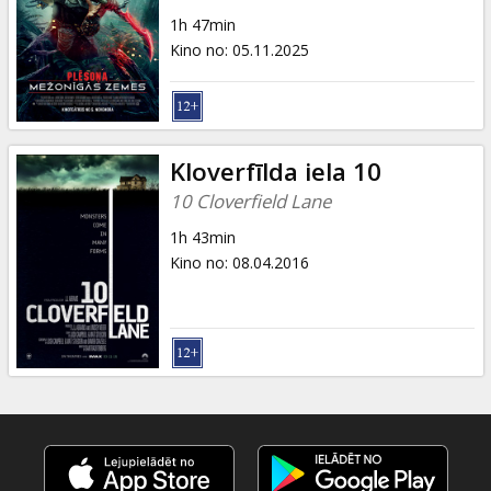
Dāvanu
1h 47min
kartes
Kino no
:
05.11.2025
Uzkodas
B2B
Kloverfīlda iela 10
10 Cloverfield Lane
Kino
1h 43min
Klubs
Kino no
:
08.04.2016