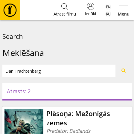
Ienākt
Atrast filmu
Menu
Filmas
Search
🎵
Meklēšana
Biļetes
Kultūra
Atrasts: 2
Pasākumi
Plēsoņa: Mežonīgās
Ziņas
zemes
Predator: Badlands