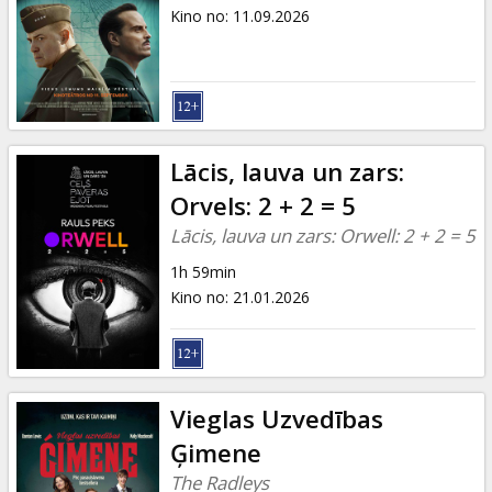
Dāvanu
Kino no
:
11.09.2026
kartes
Uzkodas
B2B
Lācis, lauva un zars:
Orvels: 2 + 2 = 5
Kino
Lācis, lauva un zars: Orwell: 2 + 2 = 5
Klubs
1h 59min
Kino no
:
21.01.2026
Vieglas Uzvedības
Ģimene
The Radleys