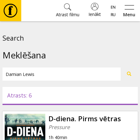
Ienākt
Atrast filmu
Menu
Filmas
Search
🎵
Meklēšana
Biļetes
Kultūra
Atrasts: 6
Pasākumi
D-diena. Pirms vētras
Ziņas
Pressure
1h 40min