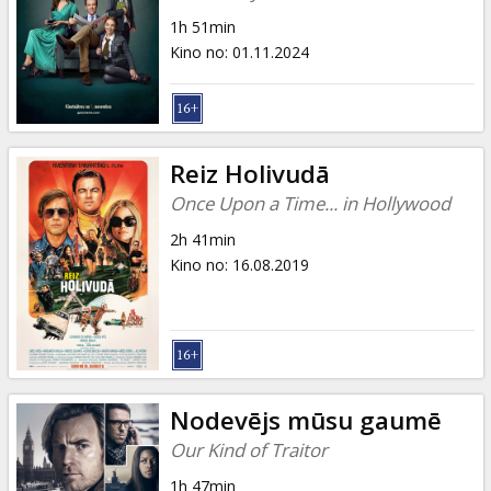
1h 51min
Kino no
:
01.11.2024
Reiz Holivudā
Once Upon a Time... in Hollywood
2h 41min
Kino no
:
16.08.2019
Nodevējs mūsu gaumē
Our Kind of Traitor
1h 47min