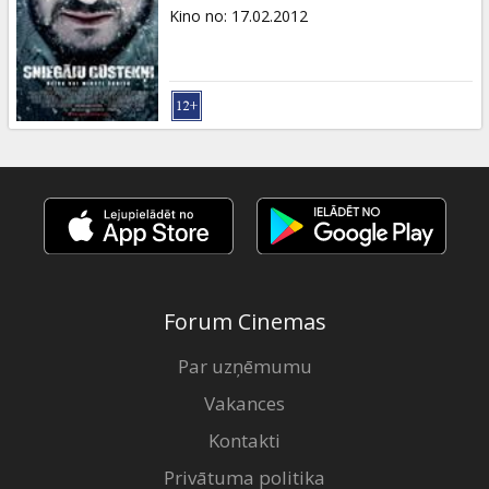
Dāvanu
Kino no
:
17.02.2012
kartes
Uzkodas
B2B
Kino
Klubs
Forum Cinemas
Par uzņēmumu
Vakances
Kontakti
Privātuma politika