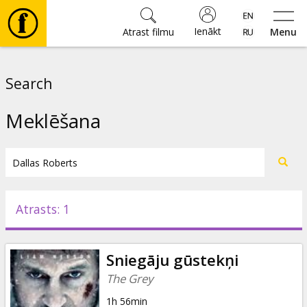
Ienākt
Atrast filmu
Menu
Filmas
Search
🎵
Meklēšana
Biļetes
Kultūra
Atrasts: 1
Pasākumi
Sniegāju gūstekņi
Ziņas
The Grey
1h 56min