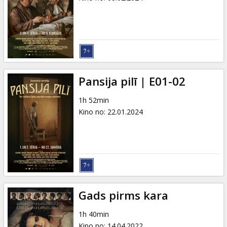
Pansija pilī | E01-02
1h 52min
Kino no
:
22.01.2024
Gads pirms kara
1h 40min
Kino no
:
14.04.2022