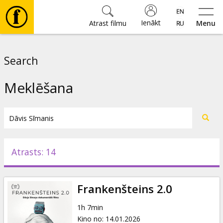
Ienākt
Atrast filmu
Menu
Filmas
Search
🎵
Meklēšana
Biļetes
Kultūra
Atrasts: 14
Pasākumi
Frankenšteins 2.0
Ziņas
1h 7min
Kino no
:
14.01.2026