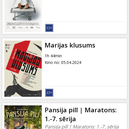
Dāvanu
kartes
Uzkodas
B2B
Marijas klusums
1h 44min
Kino
Kino no
:
05.04.2024
Klubs
Pansija pilī | Maratons:
1.-7. sērija
Pansija pilī | Maratons: 1.-7. sērija