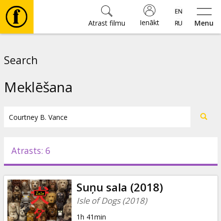
Ienākt
Atrast filmu
Menu
Filmas
Search
🎵
Meklēšana
Biļetes
Kultūra
Atrasts: 6
Pasākumi
Suņu sala (2018)
Ziņas
Isle of Dogs (2018)
1h 41min