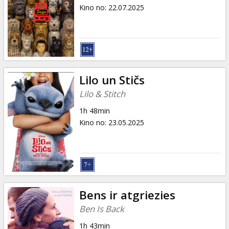
Dāvanu
Kino no
:
22.07.2025
kartes
Uzkodas
B2B
Lilo un Stičs
Lilo & Stitch
Kino
1h 48min
Klubs
Kino no
:
23.05.2025
Bens ir atgriezies
Ben Is Back
1h 43min