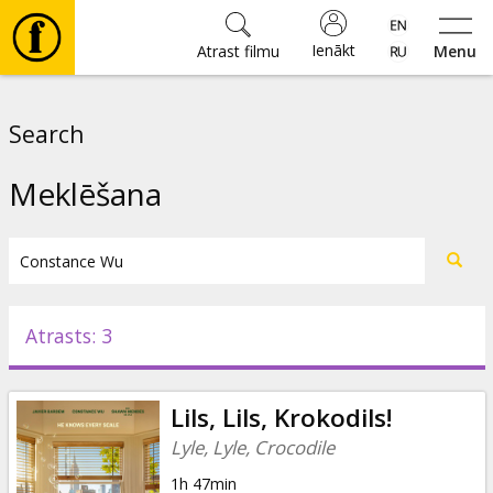
Ienākt
Atrast filmu
Menu
Filmas
Search
🎵
Meklēšana
Biļetes
Kultūra
Atrasts: 3
Pasākumi
Lils, Lils, Krokodils!
Ziņas
Lyle, Lyle, Crocodile
1h 47min