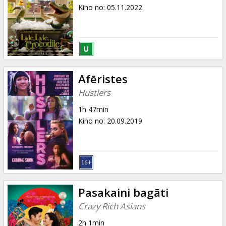
Dāvanu
Kino no
:
05.11.2022
kartes
Uzkodas
B2B
Afēristes
Hustlers
Kino
1h 47min
Klubs
Kino no
:
20.09.2019
Pasakaini bagāti
Crazy Rich Asians
2h 1min