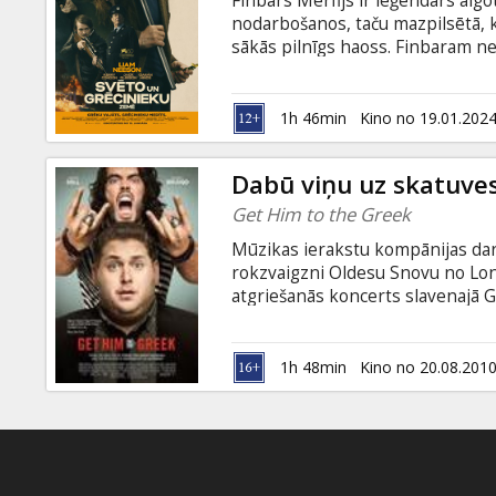
Finbars Mērfijs ir leģendārs alg
Dāvanu
nodarbošanos, taču mazpilsētā, k
kartes
sākās pilnīgs haoss. Finbaram ne
atkal paņemt rokās ieroci. Šoreiz 
tuvu cilvēku dzīvība. Cik lielu ce
Uzkodas
paveiktajiem grēkiem, jo svēto u
1h 46min
Kino no 19.01.202
vienkārši piedoti. Filma angļu val
B2B
Dabū viņu uz skatuve
Get Him to the Greek
Kino
Mūzikas ierakstu kompānijas dar
Klubs
rokzvaigzni Oldesu Snovu no Lo
atgriešanās koncerts slavenajā G
rokenrola leģenda, taču pateicot
neveiksmēm karjerā, ir izkritis n
1h 48min
Kino no 20.08.201