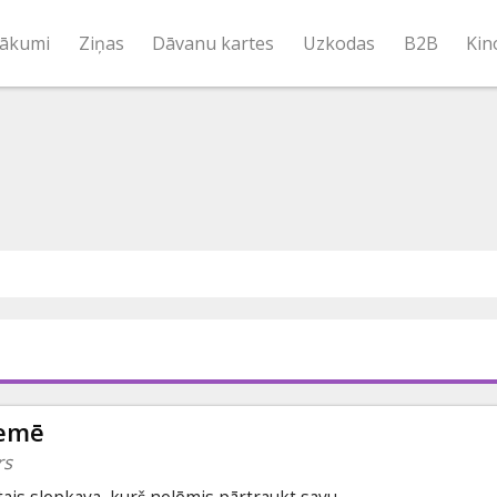
ākumi
Ziņas
Dāvanu kartes
Uzkodas
B2B
Kin
zemē
rs