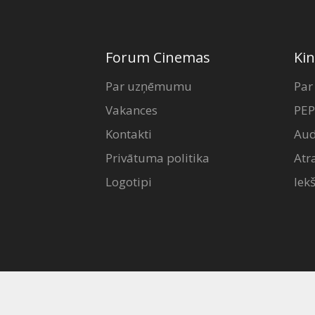
Forum Cinemas
Kin
Par uzņēmumu
Par
Vakances
PEP
Kontakti
Aud
Privātuma politika
Atr
Logotipi
Iek