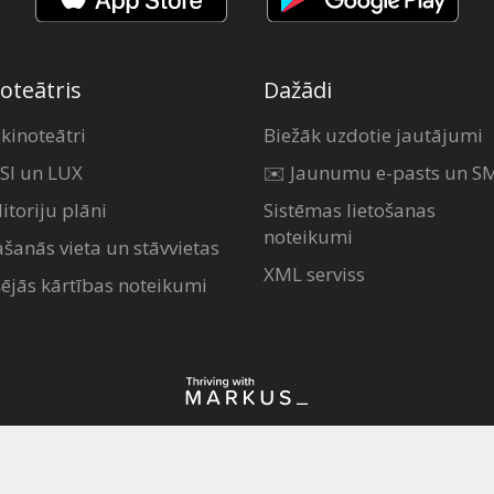
oteātris
Dažādi
 kinoteātri
Biežāk uzdotie jautājumi
SI un LUX
✉️ Jaunumu e-pasts un S
itoriju plāni
Sistēmas lietošanas
noteikumi
ašanās vieta un stāvvietas
XML serviss
šējās kārtības noteikumi