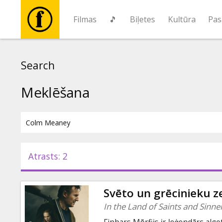
Filmas
🎵
Biļetes
Kultūra
Pas
Filmas
Search
🎵
Meklēšana
Biļetes
Kultūra
Atrasts: 2
Pasākumi
Svēto un grēcinieku 
Ziņas
In the Land of Saints and Sinne