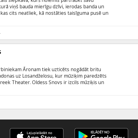
otais slepkava, kurš nolēmis pārtraukt savu
urā viņš bauda mierīgu dzīvi, ierodas banda un
kas cits neatliek, kā nostāties taisīguma pusē un
uz spēles ir likta ne tikai viņa paša, bet arī viņam
nu Finbars ir gatavs maksāt par savā dzīvē
n grēcinieku zemē daži grēki nevar tikt tā
4
odā ar subtitriem latviešu un krievu valodā.
s
biniekam Āronam tiek uzticēts nogādāt britu
ndonas uz Losandželosu, kur mūziķim paredzēts
reek Theater. Oldess Snovs ir izcils mūziķis un
ies sirdi plosošiem notikumiem mīlas frontē un
o aprites.
0