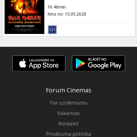
Dāvanu
1h 46min
kartes
Kino no
:
15.05.2026
Uzkodas
B2B
Kino
Klubs
Forum Cinemas
Par uzņēmumu
Vakances
Kontakti
Privātuma politika