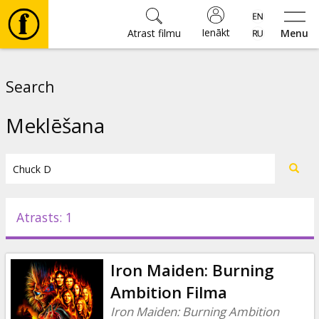
Ienākt
Atrast filmu
Menu
Filmas
Search
🎵
Meklēšana
Biļetes
Kultūra
Atrasts: 1
Pasākumi
Iron Maiden: Burning
Ziņas
Ambition Filma
Iron Maiden: Burning Ambition