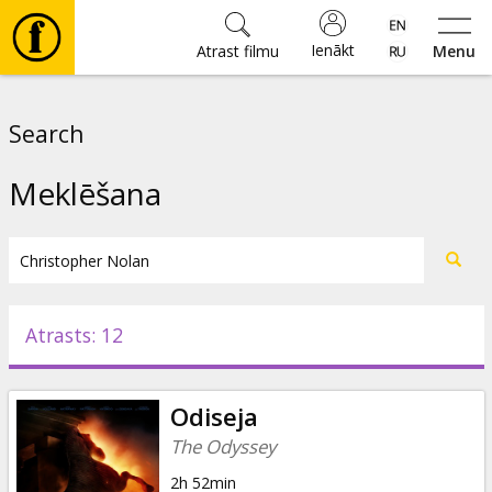
Ienākt
Atrast filmu
Menu
Filmas
Search
🎵
Meklēšana
Biļetes
Kultūra
Atrasts: 12
Pasākumi
Odiseja
Ziņas
The Odyssey
2h 52min