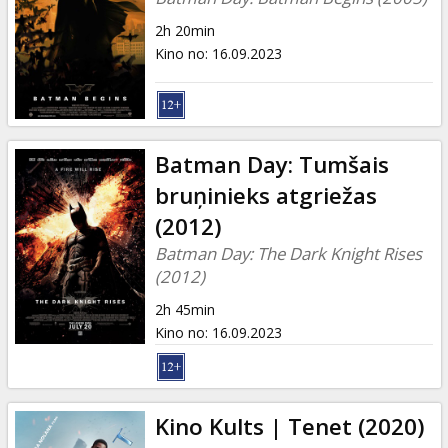
2h 20min
Kino no
:
16.09.2023
Batman Day: Tumšais
bruņinieks atgriežas
(2012)
Batman Day: The Dark Knight Rises
(2012)
2h 45min
Kino no
:
16.09.2023
Kino Kults | Tenet (2020)