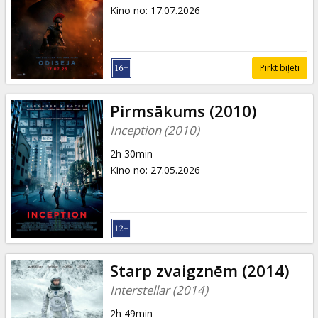
Dāvanu
Kino no
:
17.07.2026
kartes
Uzkodas
Pirkt biļeti
B2B
Pirmsākums (2010)
Inception (2010)
Kino
2h 30min
Klubs
Kino no
:
27.05.2026
Starp zvaigznēm (2014)
Interstellar (2014)
2h 49min