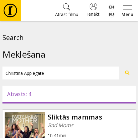
Ienākt
Atrast filmu
Menu
Filmas
Search
🎵
Meklēšana
Biļetes
Kultūra
Atrasts: 4
Pasākumi
Sliktās mammas
Ziņas
Bad Moms
1h 41min