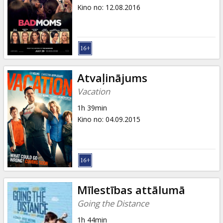
Dāvanu
Kino no
:
12.08.2016
kartes
Uzkodas
B2B
Atvaļinājums
Vacation
Kino
1h 39min
Klubs
Kino no
:
04.09.2015
Mīlestības attālumā
Going the Distance
1h 44min