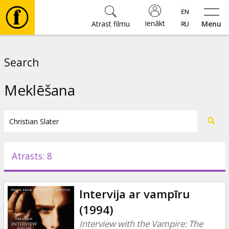
Ienākt
Atrast filmu
Menu
Filmas
Search
🎵
Meklēšana
Biļetes
Kultūra
Atrasts: 8
Pasākumi
Intervija ar vampīru
Ziņas
(1994)
Interview with the Vampire: The