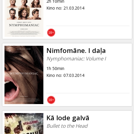
2h 10min
Kino no
:
21.03.2014
Nimfomāne. I daļa
Nymphomaniac: Volume I
1h 50min
Kino no
:
07.03.2014
Kā lode galvā
Bullet to the Head