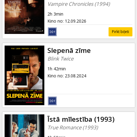
Dāvanu
Vampire Chronicles (1994)
kartes
2h 3min
Kino no
:
12.09.2026
Uzkodas
Pirkt biļeti
B2B
Slepenā zīme
Blink Twice
Kino
1h 42min
Klubs
Kino no
:
23.08.2024
Īstā mīlestība (1993)
True Romance (1993)