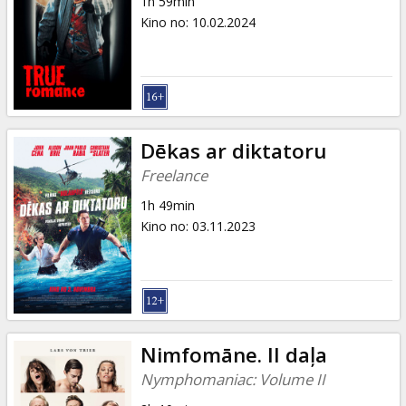
1h 59min
Kino no
:
10.02.2024
Dēkas ar diktatoru
Freelance
1h 49min
Kino no
:
03.11.2023
Nimfomāne. II daļa
Nymphomaniac: Volume II