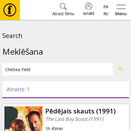
Ienākt
Atrast filmu
Menu
Filmas
Search
🎵
Meklēšana
Biļetes
Kultūra
Atrasts: 1
Pasākumi
Pēdējais skauts (1991)
Ziņas
The Last Boy Scout (1991)
1h 45min