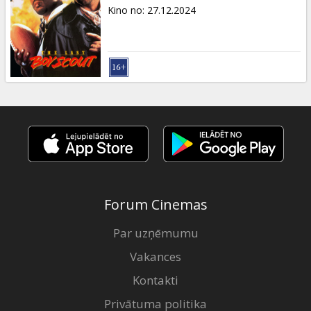
Dāvanu
Kino no
:
27.12.2024
kartes
Uzkodas
B2B
Kino
Klubs
Forum Cinemas
Par uzņēmumu
Vakances
Kontakti
Privātuma politika