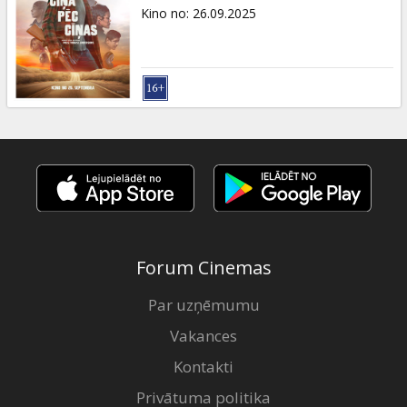
Dāvanu
Kino no
:
26.09.2025
kartes
Uzkodas
B2B
Kino
Klubs
Forum Cinemas
Par uzņēmumu
Vakances
Kontakti
Privātuma politika