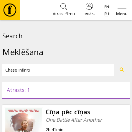
Ienākt
Atrast filmu
Menu
Filmas
Search
🎵
Meklēšana
Biļetes
Kultūra
Atrasts: 1
Pasākumi
Cīņa pēc cīņas
Ziņas
One Battle After Another
2h 41min