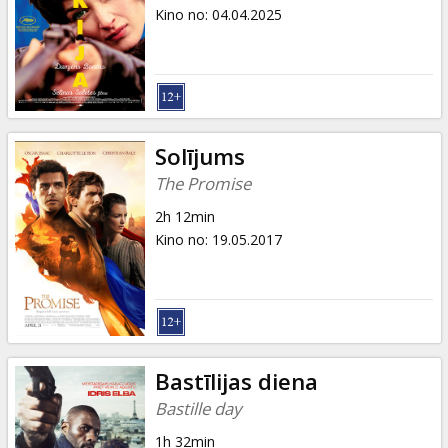
Dāvanu
Kino no
:
04.04.2025
kartes
Uzkodas
B2B
Solījums
The Promise
Kino
2h 12min
Klubs
Kino no
:
19.05.2017
Bastīlijas diena
Bastille day
1h 32min