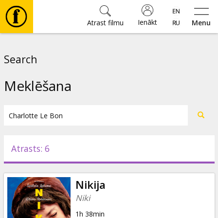
Ienākt
Atrast filmu
Menu
Filmas
Search
🎵
Meklēšana
Biļetes
Kultūra
Atrasts: 6
Pasākumi
Nikija
Ziņas
Niki
1h 38min