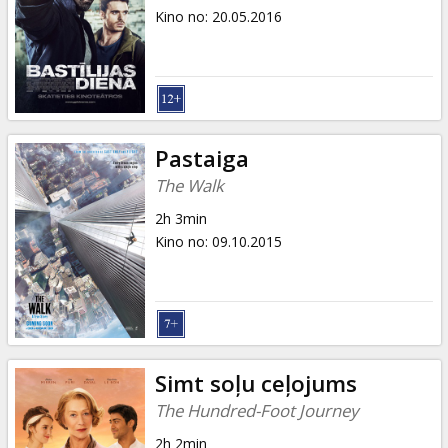
Kino no
:
20.05.2016
Pastaiga
The Walk
2h 3min
Kino no
:
09.10.2015
Simt soļu ceļojums
The Hundred-Foot Journey
2h 2min