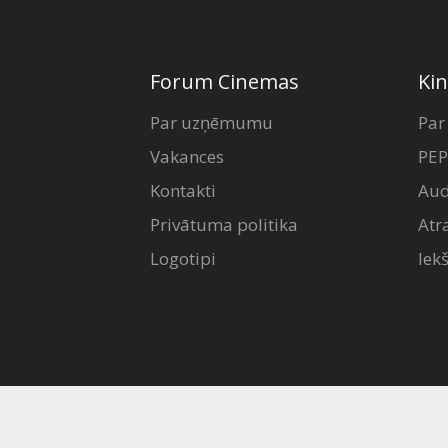
Forum Cinemas
Kin
Par uzņēmumu
Par
Vakances
PEP
Kontakti
Aud
Privātuma politika
Atr
Logotipi
Iek