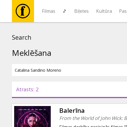
Filmas
🎵
Biļetes
Kultūra
Pas
Filmas
Search
🎵
Meklēšana
Biļetes
Kultūra
Atrasts: 2
Pasākumi
Balerīna
Ziņas
From the World of John Wick: B