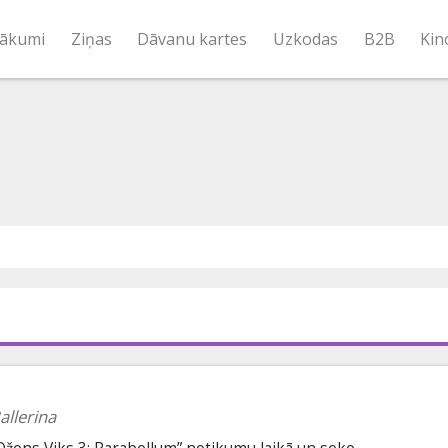
ākumi
Ziņas
Dāvanu kartes
Uzkodas
B2B
Kin
allerina