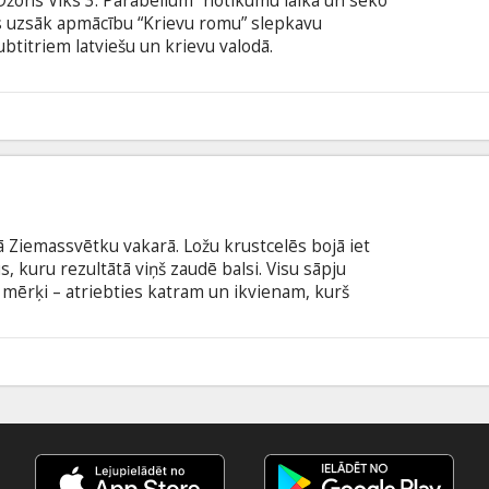
“Džons Viks 3: Parabellum” notikumu laikā un seko
s uzsāk apmācību “Krievu romu” slepkavu
subtitriem latviešu un krievu valodā.
ā Ziemassvētku vakarā. Ložu krustcelēs bojā iet
, kuru rezultātā viņš zaudē balsi. Visu sāpju
 mērķi – atriebties katram un ikvienam, kurš
 būs skaļāka par jebkādiem vārdiem. Filma angļu
krievu valodā.
3