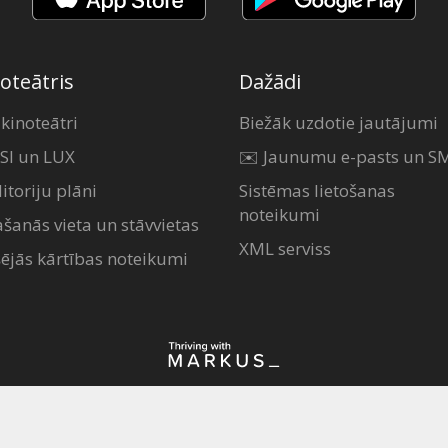
oteātris
Dažādi
 kinoteātri
Biežāk uzdotie jautājumi
SI un LUX
✉️ Jaunumu e-pasts un S
itoriju plāni
Sistēmas lietošanas
noteikumi
ašanās vieta un stāvvietas
XML serviss
šējās kārtības noteikumi