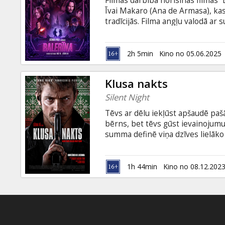
Filmas darbība norisinās filmas 
Dāvanu
Īvai Makaro (Ana de Armasa), ka
kartes
tradīcijās. Filma angļu valodā ar 
Uzkodas
2h 5min
Kino no 05.06.2025
B2B
Klusa nakts
Silent Night
Kino
Tēvs ar dēlu iekļūst apšaudē paš
Klubs
bērns, bet tēvs gūst ievainojumus
summa definē viņa dzīves lielāko
vainīgs dēla nāvē un viņa rīcība
valodā ar subtitriem latviešu un 
1h 44min
Kino no 08.12.202