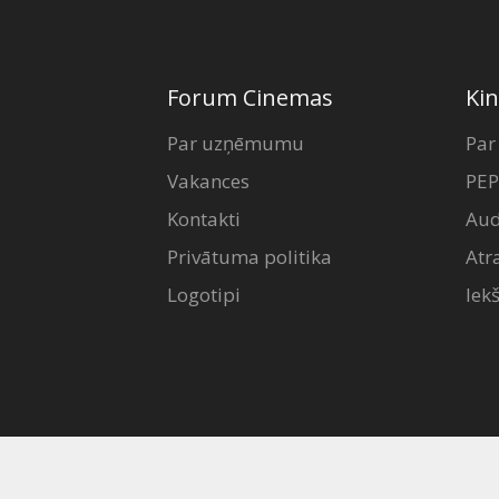
Forum Cinemas
Kin
Par uzņēmumu
Par
Vakances
PEP
Kontakti
Aud
Privātuma politika
Atr
Logotipi
Iek