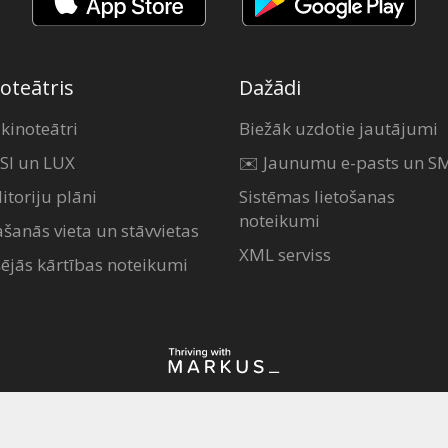
oteātris
Dažādi
 kinoteātri
Biežāk uzdotie jautājumi
SI un LUX
✉️ Jaunumu e-pasts un S
itoriju plāni
Sistēmas lietošanas
noteikumi
ašanās vieta un stāvvietas
XML serviss
šējās kārtības noteikumi