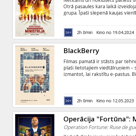
Neticams un noklusēts patiess st
Dāvanu
Otrā pasaules kara laikā izveidoj
kartes
grupa. Īpaši slepenā kaujas vienī
komanda, devās riskantā misijā p
„nedžentlmeniskas” cīņas tehnika
Uzkodas
ielika pamatus mūsdienu „slepeno
2h 0min
Kino no 19.04.2024
subtitriem latviešu un krievu val
B2B
BlackBerry
Filmas pamatā ir stāsts par tehn
Kino
plaši lietotajiem viedtālruņiem –
Klubs
izmantot, lai rakstītu e-pastus. Bi
biznesmeņiem tāds bija. Un kad š
parādījās Stīvs Džobss ar iPhone.
krievu valodā.
2h 0min
Kino no 12.05.2023
Operācija "Fortūna": 
Operation Fortune: Ruse de gu