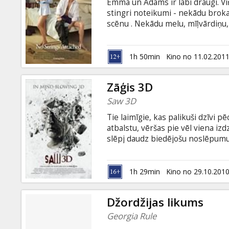
Emma un Ādams ir labi draugi. Viņ
stingri noteikumi - nekādu broka
scēnu . Nekādu melu, mīļvārdiņu
Īsāk sakot - nekādu saistību. Tas
vien izvēršas daudz sarežģītākā 
romantiskās jūtas pret Emmu. Vai
1h 50min
Kino no 11.02.201
draugiem – bez mīlestības iejau
Zāģis 3D
Saw 3D
Tie laimīgie, kas palikuši dzīvi 
atbalstu, vēršas pie vēl viena iz
slēpj daudz biedējošu noslēpumu,
Bell, Cary Elwes, Costas Mandylor
Holden Režisors: Kevin Greutert
Producents: Mark Burg, Oren Koul
1h 29min
Kino no 29.10.201
krievu valodā.
Džordžijas likums
Georgia Rule