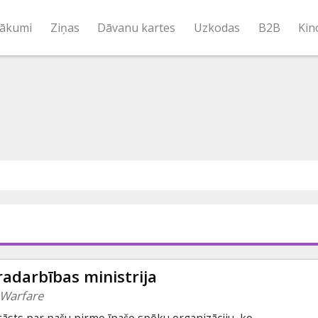
ākumi
Ziņas
Dāvanu kartes
Uzkodas
B2B
Kin
adarbības ministrija
 Warfare