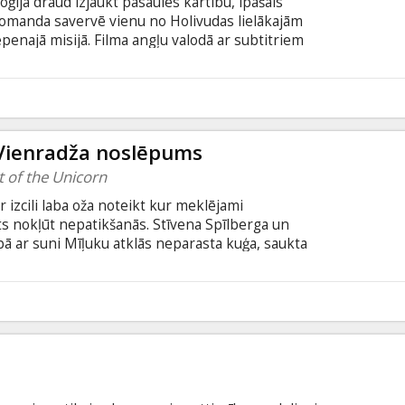
ģija draud izjaukt pasaules kārtību, īpašais
omanda savervē vienu no Holivudas lielākajām
penajā misijā. Filma angļu valodā ar subtitriem
3
 Vienradža noslēpums
t of the Unicorn
ir izcili laba oža noteikt kur meklējami
nts nokļūt nepatikšanās. Stīvena Spīlberga un
pā ar suni Mīļuku atklās neparasta kuģa, saukta
rs: Steven Spielberg Producenti: Peter Jackson,
en Moffat Lomas ieskaņojuši: Jamie Bell, Simon
ndy Serkis, Cary Elwes Skaties filmu arī 3D
1
n krievu valodā, skatāma arī angļu valodā bez