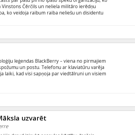
āsts par pašu pirmo īpašo spēku organizāciju, ko
a Vinstons Čērčils un neliela militāro ierēdņu
ba, ko veidoja raibum raiba neliešu un disidentu
ret nacistiem, izmantojot neierastas un pilnībā
s. Viņu bezbailīgā pieeja mainīja kara gaitu un
 operāciju” karadarbībai. Filma angļu valodā ar
odā.
oloģiju leģendas BlackBerry – viena no pirmajiem
 spožumu un postu. Telefonu ar klaviatūru varēja
ja laiki, kad visi sapņoja par viedtālruni un visiem
ķita, ka visa pasaule pieder telefonu ražotājiem,
 Filma angļu valodā ar subtitriem latviešu un
Māksla uzvarēt
erre