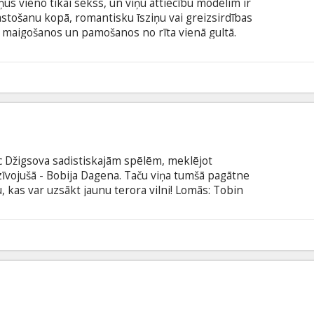
us vieno tikai sekss, un viņu attiecību modelim ir
stošanu kopā, romantisku īsziņu vai greizsirdības
, maigošanos un pamošanos no rīta vienā gultā.
, kas sākumā šķiet ideāls risinājums abiem, drīz
situācijā, kad Ādams vairs nespēj apslāpēt savas
 tiešām nav iespējamas attiecības starp diviem
1
kšanās?
pēc Džigsova sadistiskajām spēlēm, meklējot
dzīvojušā - Bobija Dagena. Taču viņa tumšā pagātne
 kas var uzsākt jaunu terora vilni! Lomās: Tobin
, Betsy Russell, Sean Patrick Flanery, Gina
 Scenārijs: Marcus Dunstan, Patrick Melton
es Filma angļu valodā ar subtitriem latviešu un
0