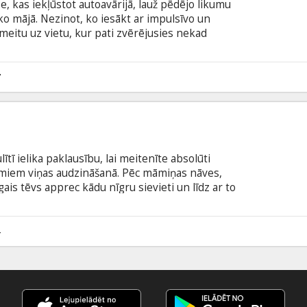
, kas iekļūstot autoavārijā, lauž pēdējo likumu
o mājā. Nezinot, ko iesākt ar impulsīvo un
 meitu uz vietu, kur pati zvērējusies nekad
 māju Aidaho. Džordžija nav nekāda tipiskā jaukā
c stingriem likumiem un pieprasa, lai tos ievēro
 likt Dievu pirmajā vietā un smagu darbu otrajā.
7
dzināšanā, nepieciešama milzu pacietība, lai
ītī ielika paklausību, lai meitenīte absolūti
omiem viņas audzināšanā. Pēc māmiņas nāves,
is tēvs apprec kādu nīgru sievieti un līdz ar to
as nenovīdīgas meitas. Abas pusmāsas laika gaitā
ienai viņu iegribai un pazemīgi izpilda visas viņu
ir gana! Viņa dodas meklēt krustmāti, kas varētu šo
4
emt.