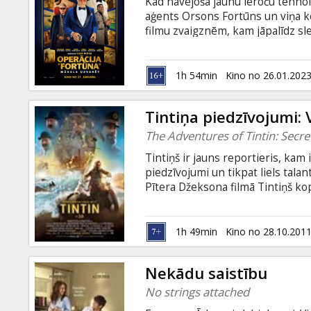
Kad nāvējoša jaunu ieroču tehnolo
aģents Orsons Fortūns un viņa k
filmu zvaigznēm, kam jāpalīdz sle
latviešu un krievu valodā.
1h 54min
Kino no 26.01.202
Tintiņa piedzīvojumi:
The Adventures of Tintin: Secre
Tintiņš ir jauns reportieris, kam 
piedzīvojumi un tikpat liels tala
Pītera Džeksona filmā Tintiņš ko
par Vienradzi, noslēpumu. Režiso
Steven Spielberg Scenārijs: Stev
Pegg, Daniel Craig, Nick Frost, A
1h 49min
Kino no 28.10.201
formātā! Filma dublēta latviešu u
subtitriem.
Nekādu saistību
No strings attached