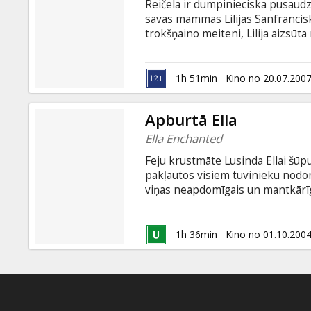
Reičela ir dumpinieciska pusaudze
savas mammas Lilijas Sanfrancisk
trokšņaino meiteni, Lilija aizsūta
neatgriezties - uz savas mammas
un mīļā vecmāmiņa. Viņa dzīvo pē
visi, kas dzīvo zem viņas jumta -
1h 51min
Kino no 20.07.200
Kad jaunā meitene nonāk viņas au
saprastu Reičelas dumpīgumu.
Apburtā Ella
Ella Enchanted
Feju krustmāte Lusinda Ellai šūpul
pakļautos visiem tuvinieku nod
viņas neapdomīgais un mantkārīga
Ellas pamātei pūrā līdzi nāk div
atklāj, ka Ella nespēj atteikt nev
pavēles. Pusaudzei Ellai reiz nu 
1h 36min
Kino no 01.10.200
absolūtās paklausības lāstu noņ