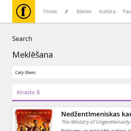
Filmas
🎵
Biļetes
Kultūra
Pas
Filmas
Search
🎵
Meklēšana
Biļetes
Kultūra
Atrasts: 8
Pasākumi
Nedžentlmeniskas kar
Ziņas
The Ministry of Ungentlemanly