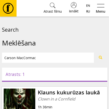
Ienākt
Atrast filmu
Menu
Filmas
Search
🎵
Meklēšana
Biļetes
Kultūra
Atrasts: 1
Pasākumi
Klauns kukurūzas laukā
Ziņas
Clown in a Cornfield
1h 36min