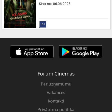
Dāvanu
Kino no
:
06.06.2025
kartes
Uzkodas
B2B
Kino
Klubs
Forum Cinemas
Par uzņēmumu
Vakances
Kontakti
Privātuma politika