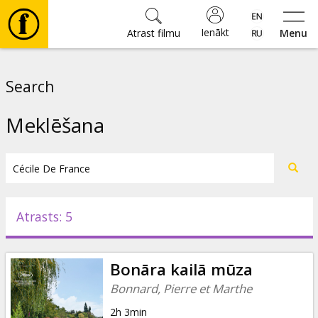
Ienākt
Atrast filmu
Menu
Filmas
Search
🎵
Meklēšana
Biļetes
Kultūra
Atrasts: 5
Pasākumi
Bonāra kailā mūza
Ziņas
Bonnard, Pierre et Marthe
2h 3min