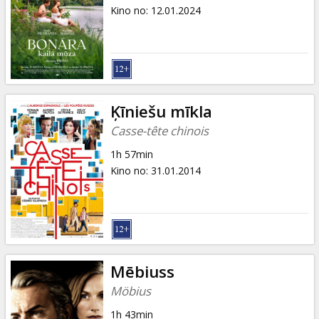
Dāvanu
Kino no
:
12.01.2024
kartes
Uzkodas
B2B
Ķīniešu mīkla
Casse-tête chinois
Kino
1h 57min
Klubs
Kino no
:
31.01.2014
Mēbiuss
Möbius
1h 43min