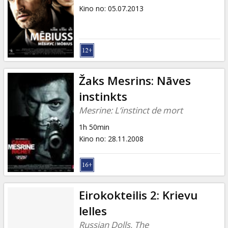
Kino no
:
05.07.2013
Žaks Mesrins: Nāves
instinkts
Mesrine: L‘instinct de mort
1h 50min
Kino no
:
28.11.2008
Eirokokteilis 2: Krievu
lelles
Russian Dolls, The