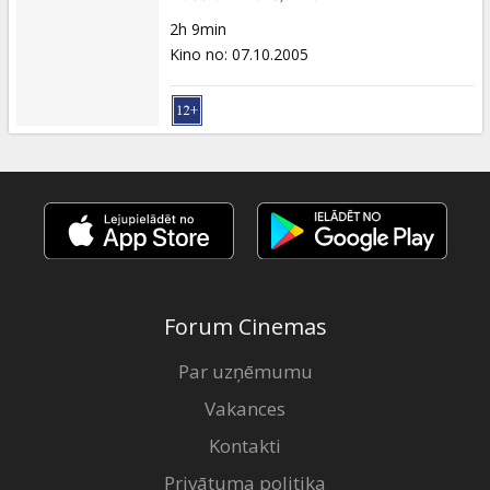
2h 9min
Kino no
:
07.10.2005
Forum Cinemas
Par uzņēmumu
Vakances
Kontakti
Privātuma politika