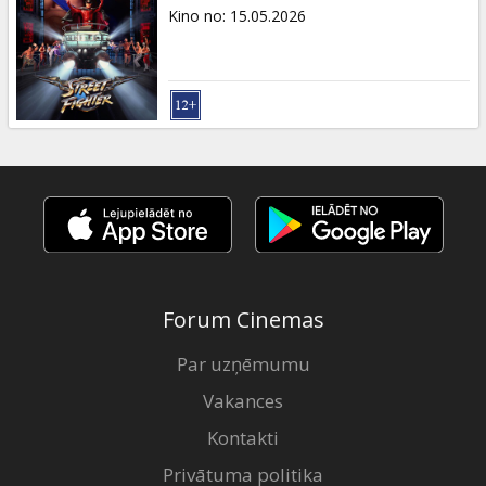
Dāvanu
Kino no
:
15.05.2026
kartes
Uzkodas
B2B
Kino
Klubs
Forum Cinemas
Par uzņēmumu
Vakances
Kontakti
Privātuma politika