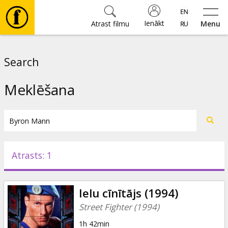
Ienākt
Atrast filmu
Menu
Filmas
Search
🎵
Meklēšana
Biļetes
Kultūra
Atrasts: 1
Pasākumi
Ielu cīnītājs (1994)
Ziņas
Street Fighter (1994)
1h 42min