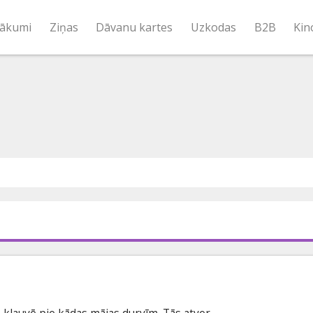
ākumi
Ziņas
Dāvanu kartes
Uzkodas
B2B
Kin