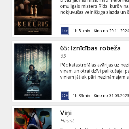
Divas jaunas misionāru meitenes
Dāvanu
omulīgais misters Rīds, kurš viņa
kartes
nokļuvušas velnišķīgā slazdā un š
pārbaudījumu sola izredzes izkļūt
pareizās izvēles. Filma angļu valo
Uzkodas
1h 51min
Kino no 29.11.202
B2B
65: Iznīcības robeža
65
Kino
Pēc katastrofālas avārijas uz nez
Klubs
viņam un otrai dzīvi palikušajai pa
viņiem jātiek pāri nezināmajam 
jāliek lietā visi spēki, lai izdzīv
krievu valodā.
1h 33min
Kino no 31.03.202
Viņi
Haunt