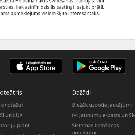
aista Helovīna nakts svinēšanas tradīcijas. Viņi
rsties, liek asinīm dzīslās sastingt, sajukt prātā,
 nama apmeklējums visiem šķita interesantāks.
k vajāt cilvēki maskā, lai īstenotu visnežēlīgākās
ajām šausmu filmām. Neviens nedrīkst palikt
triem latviešu un krievu valodā.
9
oteātris
Dažādi
 kinoteātri
Biežāk uzdotie jautājumi
SI un LUX
✉️ Jaunumu e-pasts un S
itoriju plāni
Sistēmas lietošanas
noteikumi