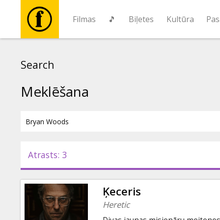
Filmas
🎵
Biļetes
Kultūra
Pas
Filmas
Search
🎵
Meklēšana
Biļetes
Kultūra
Atrasts: 3
Pasākumi
Ķeceris
Ziņas
Heretic