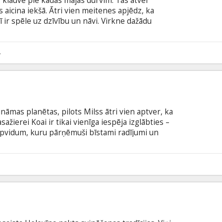
 klauvē pie kādas mājas durvīm. Tās atver
s aicina iekšā. Ātri vien meitenes apjēdz, ka
ī ir spēle uz dzīvību un nāvi. Virkne dažādu
 no labirinta dzīvām, taču viņām būs jāizdara
dā ar subtitriem latviešu un krievu valodā.
4
ināmas planētas, pilots Milss ātri vien aptver, ka
sažierei Koai ir tikai vienīga iespēja izglābties –
apvidum, kuru pārņēmuši bīstami radījumi un
otu. Filma angļu valodā ar subtitriem latviešu un
3