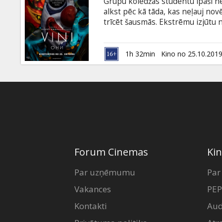
Grupu koledžas studentu īpaši nes
alkst pēc kā tāda, kas neļauj novē
trīcēt šausmās. Ekstrēmu izjūtu
Spriedze pieaug, kad jauniešus sā
epizodes no visām jelkad redzēt
dzīvs! Filma angļu valodā ar subti
1h 32min
Kino no 25.10.201
Forum Cinemas
Kin
Par uzņēmumu
Par
Vakances
PEP
Kontakti
Aud