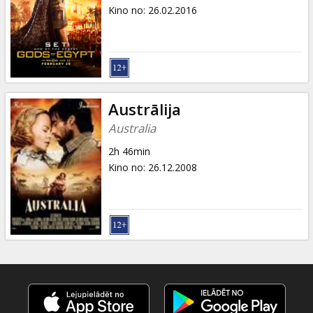
Dāvanu
Kino no
:
26.02.2016
kartes
Uzkodas
B2B
Austrālija
Australia
Kino
2h 46min
Klubs
Kino no
:
26.12.2008