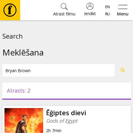
Ienākt
Atrast filmu
Menu
Filmas
Search
🎵
Meklēšana
Biļetes
Kultūra
Atrasts: 2
Pasākumi
Ēģiptes dievi
Ziņas
Gods of Egypt
2h 7min