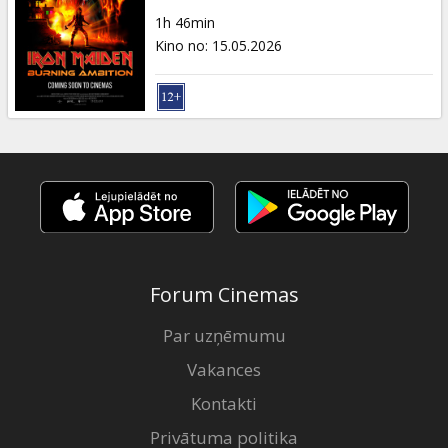
Dāvanu
1h 46min
kartes
Kino no
:
15.05.2026
Uzkodas
B2B
Kino
Klubs
Forum Cinemas
Par uzņēmumu
Vakances
Kontakti
Privātuma politika