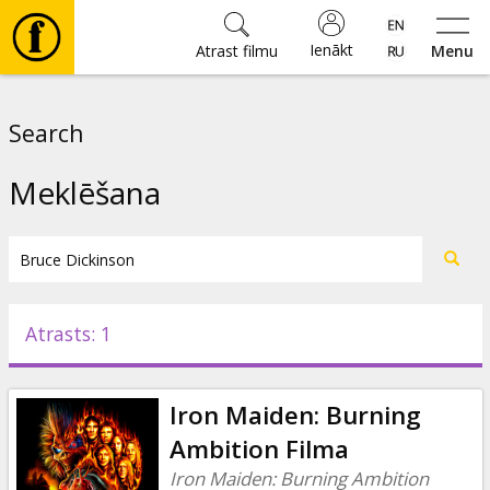
Ienākt
Atrast filmu
Menu
Filmas
Search
🎵
Meklēšana
Biļetes
Kultūra
Atrasts: 1
Pasākumi
Iron Maiden: Burning
Ziņas
Ambition Filma
Iron Maiden: Burning Ambition