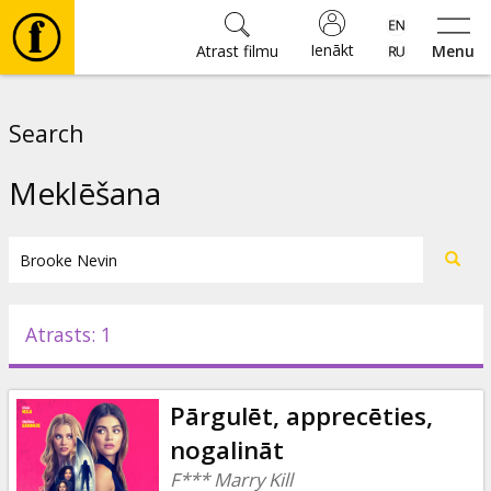
Ienākt
Atrast filmu
Menu
Filmas
Search
🎵
Meklēšana
Biļetes
Kultūra
Atrasts: 1
Pasākumi
Pārgulēt, apprecēties,
Ziņas
nogalināt
F*** Marry Kill