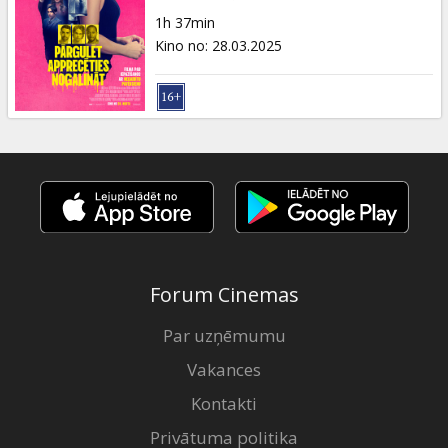
Dāvanu
1h 37min
kartes
Kino no
:
28.03.2025
Uzkodas
B2B
Kino
Klubs
Forum Cinemas
Par uzņēmumu
Vakances
Kontakti
Privātuma politika