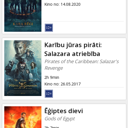
Dāvanu
Kino no
:
14.08.2020
kartes
Uzkodas
B2B
Karību jūras pirāti:
Salazara atriebība
Kino
Pirates of the Caribbean: Salazar's
Klubs
Revenge
2h 9min
Kino no
:
26.05.2017
Ēģiptes dievi
Gods of Egypt
2h 7min