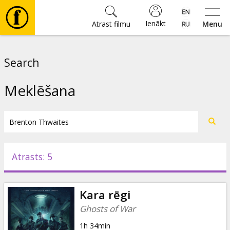
Ienākt
Atrast filmu
Menu
Filmas
Search
🎵
Meklēšana
Biļetes
Kultūra
Atrasts: 5
Pasākumi
Kara rēgi
Ziņas
Ghosts of War
1h 34min