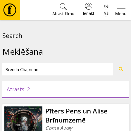
Ienākt
Atrast filmu
Menu
Filmas
Search
🎵
Meklēšana
Biļetes
Kultūra
Atrasts: 2
Pasākumi
Pīters Pens un Alise
Ziņas
Brīnumzemē
Come Away