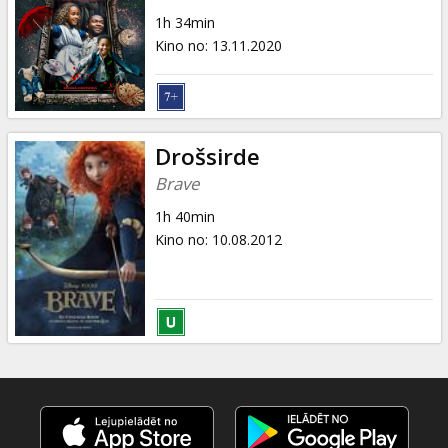
Dāvanu
1h 34min
kartes
Kino no
:
13.11.2020
Uzkodas
B2B
Drošsirde
Brave
Kino
1h 40min
Klubs
Kino no
:
10.08.2012