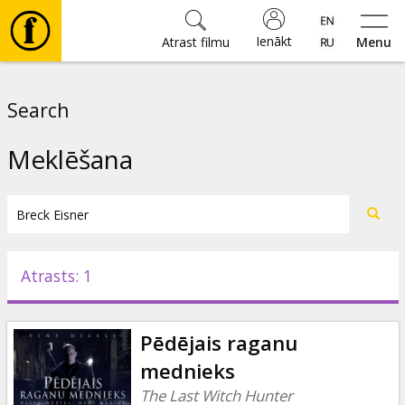
Ienākt
Atrast filmu
Menu
Filmas
Search
🎵
Meklēšana
Biļetes
Kultūra
Atrasts: 1
Pasākumi
Pēdējais raganu
Ziņas
mednieks
The Last Witch Hunter