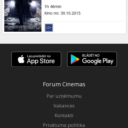
Dāvanu
1h 46min
kartes
Kino no
:
30.10.2015
Uzkodas
B2B
Kino
Klubs
Forum Cinemas
Par uzņēmumu
Vakances
Kontakti
Privātuma politika