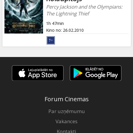
Percy Jackson and the Olympians:
The Lightning Thief
1h 47min
Kino no
:
26.02.2010
Forum Cinemas
Par uzņēmumu
Vakances
Kontakti