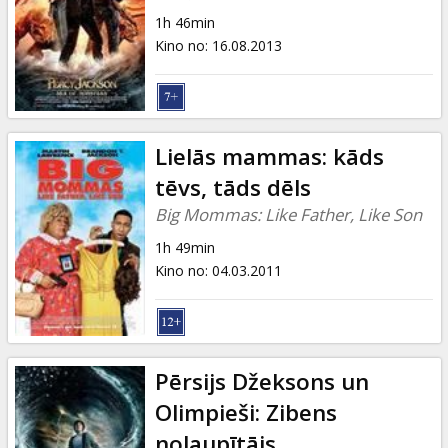
Dāvanu
1h 46min
kartes
Kino no
:
16.08.2013
Uzkodas
B2B
Lielās mammas: kāds
tēvs, tāds dēls
Kino
Big Mommas: Like Father, Like Son
Klubs
1h 49min
Kino no
:
04.03.2011
Pērsijs Džeksons un
Olimpieši: Zibens
nolaupītājs