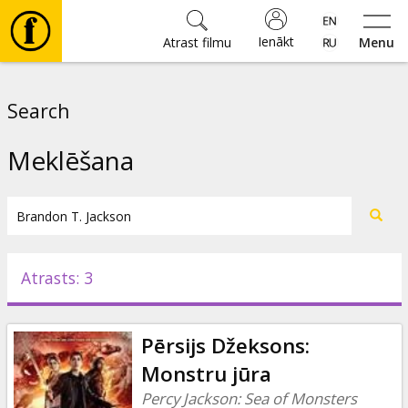
Ienākt
Atrast filmu
Menu
Filmas
Search
🎵
Meklēšana
Biļetes
Kultūra
Atrasts: 3
Pasākumi
Pērsijs Džeksons:
Ziņas
Monstru jūra
Percy Jackson: Sea of Monsters