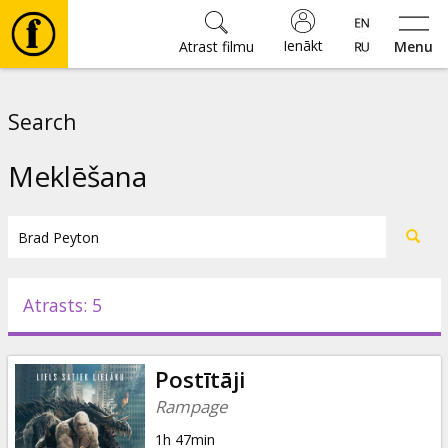
Ienākt
Atrast filmu
Menu
Filmas
Search
🎵
Meklēšana
Biļetes
Kultūra
Atrasts: 5
Pasākumi
Postītāji
Ziņas
Rampage
1h 47min