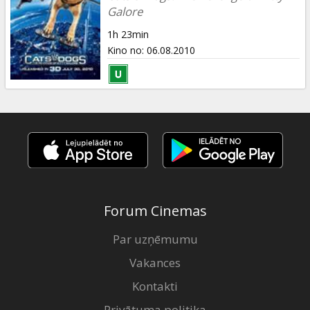
Galore
1h 23min
Kino no
:
06.08.2010
Forum Cinemas
Par uzņēmumu
Vakances
Kontakti
Privātuma politika