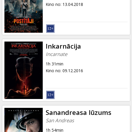
Dāvanu
Kino no
:
13.04.2018
kartes
Uzkodas
B2B
Inkarnācija
Incarnate
Kino
1h 31min
Klubs
Kino no
:
09.12.2016
Sanandreasa lūzums
San Andreas
1h 54min