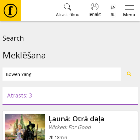
Ienākt
Atrast filmu
Menu
Filmas
Search
🎵
Meklēšana
Biļetes
Kultūra
Atrasts: 3
Pasākumi
Ļaunā: Otrā daļa
Ziņas
Wicked: For Good
2h 18min