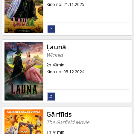
Dāvanu
Kino no
:
21.11.2025
kartes
Uzkodas
B2B
Ļaunā
Wicked
Kino
2h 40min
Klubs
Kino no
:
05.12.2024
Gārfīlds
The Garfield Movie
1h 41min