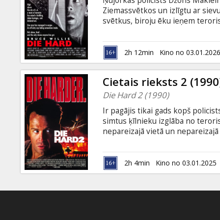
Ņujorkas policists Džons Maklein
Dāvanu
Ziemassvētkos un izlīgtu ar siev
kartes
svētkus, biroju ēku ieņem teroris
640 miljonus ASV dolāru. Maklein
nolemj atbrīvot pats saviem spēkie
Uzkodas
divpadsmit. Tomēr Makleins nedomā
2h 12min
Kino no 03.01.202
angļu valodā ar subtitriem latvie
B2B
Cietais rieksts 2 (1990
Die Hard 2 (1990)
Kino
Ir pagājis tikai gads kopš polici
Klubs
simtus ķīlnieku izglāba no teror
nepareizajā vietā un nepareizajā l
nosēšanās. Džons gaida viņu lido
narkotiku karali, kuru Amerikā ga
rokās. Lidmašīnas vairs nevar nol
2h 4min
Kino no 03.01.2025
teroristiem pirms lidaparātiem iz
subtitriem latviešu un krievu val