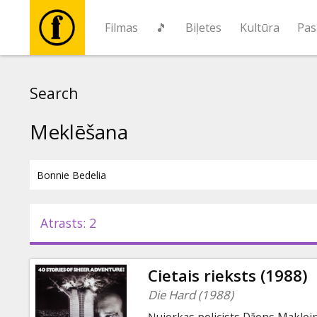
Filmas
🎵
Biļetes
Kultūra
Pas
Filmas
Search
🎵
Meklēšana
Biļetes
Kultūra
Atrasts: 2
Pasākumi
Cietais rieksts (1988)
Ziņas
Die Hard (1988)