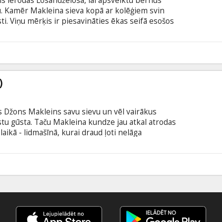
s ierodas Losandželosā, lai apsveiktu bērnus
u. Kamēr Makleina sieva kopā ar kolēģiem svin
ti. Viņu mērķis ir piesavināties ēkas seifā esošos
s, būdams ietiepīgs vīrs, ķīlniekus, protams,
m. Tiesa, viņš ir viens, bet teroristi -
 padoties, jo viņš taču ir... ciets rieksts! Filma
6
šu un krievu valodā.
)
sts Džons Makleins savu sievu un vēl vairākus
istu gūsta. Taču Makleina kundze jau atkal atrodas
aikā - lidmašīnā, kurai draud ļoti nelāga
stā, kad noziedznieku banda, nolūkā atbrīvot
ida tiesa, sagrābj lidostas vadības pulti savās
aisties, tāpēc Džonam ir jāpagūst tikt galā ar
beigusies degviela. Filma angļu valodā ar
odā.