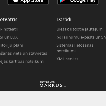
oteātris
Dažādi
 kinoteātri
Biežāk uzdotie jautājumi
SI un LUX
✉️ Jaunumu e-pasts un S
itoriju plāni
Sistēmas lietošanas
noteikumi
ašanās vieta un stāvvietas
XML serviss
šējās kārtības noteikumi