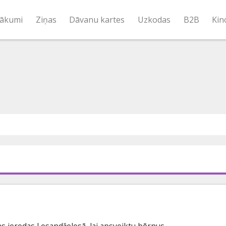
ākumi
Ziņas
Dāvanu kartes
Uzkodas
B2B
Kin