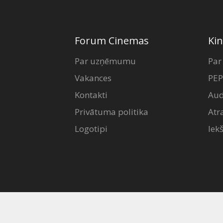
Forum Cinemas
Kin
Par uzņēmumu
Par
Vakances
PEP
Kontakti
Aud
Privātuma politika
Atr
Logotipi
Iek