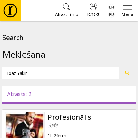
Ienākt
Atrast filmu
Menu
Filmas
Search
🎵
Meklēšana
Biļetes
Kultūra
Atrasts: 2
Pasākumi
Profesionālis
Ziņas
Safe
1h 26min