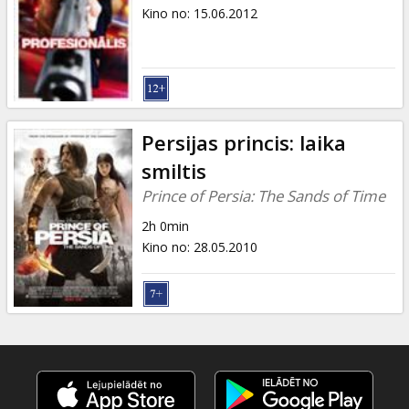
Dāvanu
Kino no
:
15.06.2012
kartes
Uzkodas
B2B
Persijas princis: laika
smiltis
Kino
Prince of Persia: The Sands of Time
Klubs
2h 0min
Kino no
:
28.05.2010