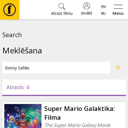
Ienākt
Atrast filmu
Menu
Filmas
Search
🎵
Meklēšana
Biļetes
Kultūra
Atrasts: 4
Pasākumi
Super Mario Galaktika:
Ziņas
Filma
The Super Mario Galaxy Movie