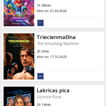
Dāvanu
1h 38min
kartes
Kino no
:
01.04.2026
Uzkodas
B2B
Triecienmašīna
The Smashing Machine
Kino
2h 3min
Klubs
Kino no
:
17.10.2025
Lakricas pica
Licorice Pizza
2h 14min