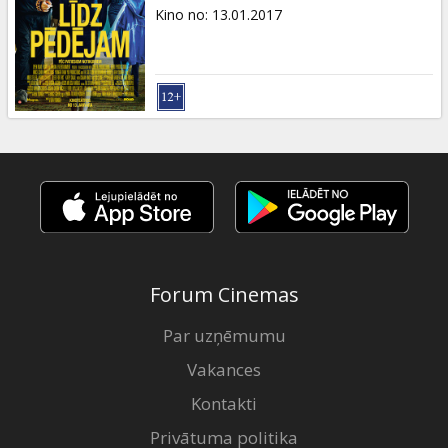
Dāvanu
Kino no
:
13.01.2017
kartes
Uzkodas
B2B
Kino
Klubs
Forum Cinemas
Par uzņēmumu
Vakances
Kontakti
Privātuma politika