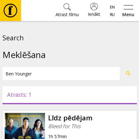
Ienākt
Atrast filmu
Menu
Filmas
Search
🎵
Meklēšana
Biļetes
Kultūra
Atrasts: 1
Pasākumi
Līdz pēdējam
Ziņas
Bleed for This
1h 57min