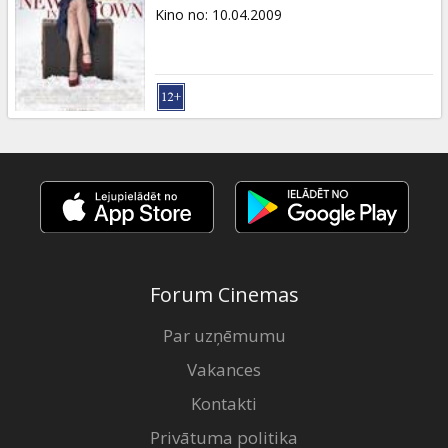
Dāvanu
Kino no
:
10.04.2009
kartes
Uzkodas
B2B
Kino
Klubs
Forum Cinemas
Par uzņēmumu
Vakances
Kontakti
Privātuma politika