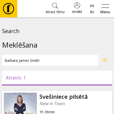
Ienākt
Atrast filmu
Menu
Filmas
Search
🎵
Meklēšana
Biļetes
Kultūra
Atrasts: 1
Pasākumi
Svešiniece pilsētā
Ziņas
New in Town
1h 36min