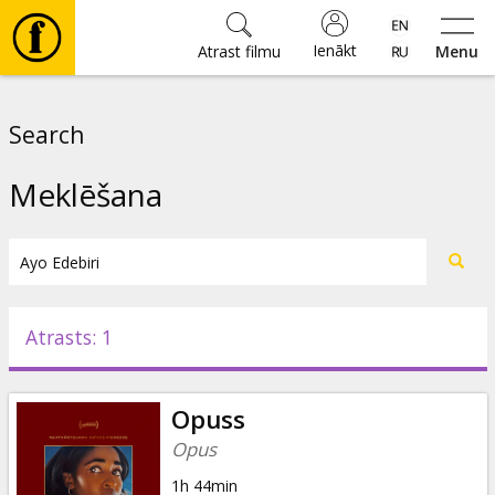
Ienākt
Atrast filmu
Menu
Filmas
Search
🎵
Meklēšana
Biļetes
Kultūra
Atrasts: 1
Pasākumi
Opuss
Ziņas
Opus
1h 44min