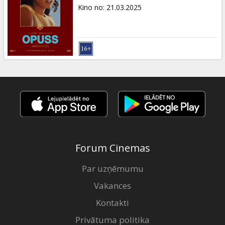
Dāvanu
Kino no
:
21.03.2025
kartes
Uzkodas
B2B
Kino
Klubs
Forum Cinemas
Par uzņēmumu
Vakances
Kontakti
Privātuma politika