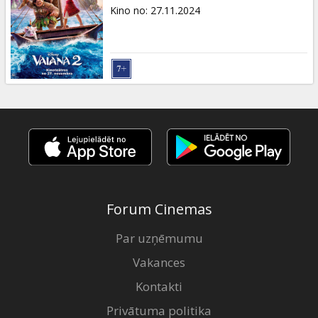
Dāvanu
Kino no
:
27.11.2024
kartes
Uzkodas
B2B
Kino
Klubs
Forum Cinemas
Par uzņēmumu
Vakances
Kontakti
Privātuma politika