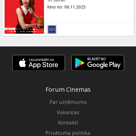
Dāvanu
Kino no
:
06.11.2025
kartes
Uzkodas
B2B
Kino
Klubs
Forum Cinemas
Par uzņēmumu
Vakances
Kontakti
Privātuma politika