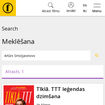
Ienākt
Atrast filmu
Menu
Filmas
Search
🎵
Meklēšana
Biļetes
Kultūra
Atrasts: 1
Pasākumi
Tīklā. TTT leģendas
Ziņas
dzimšana
1h 50min