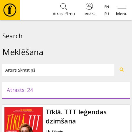
Ienākt
Atrast filmu
Menu
Filmas
Search
🎵
Meklēšana
Biļetes
Kultūra
Atrasts: 24
Pasākumi
Tīklā. TTT leģendas
Ziņas
dzimšana
1h 50min