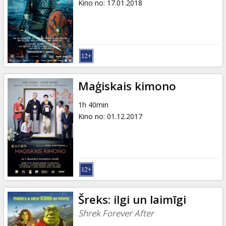
Kino no
:
17.01.2018
Maģiskais kimono
1h 40min
Kino no
:
01.12.2017
Šreks: ilgi un laimīgi
Shrek Forever After