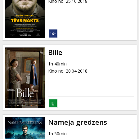
Kino no
:
25.10.2018
Bille
1h 40min
Kino no
:
20.04.2018
Nameja gredzens
1h 50min