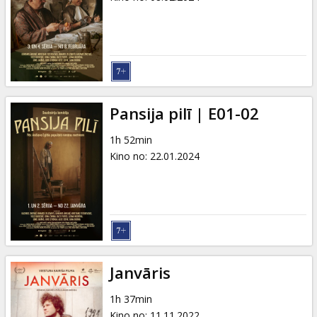
Pansija pilī | E01-02
1h 52min
Kino no
:
22.01.2024
Janvāris
1h 37min
Kino no
:
11.11.2022