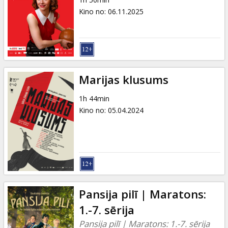
Dāvanu
Kino no
:
06.11.2025
kartes
Uzkodas
B2B
Marijas klusums
1h 44min
Kino
Kino no
:
05.04.2024
Klubs
Pansija pilī | Maratons:
1.-7. sērija
Pansija pilī | Maratons: 1.-7. sērija