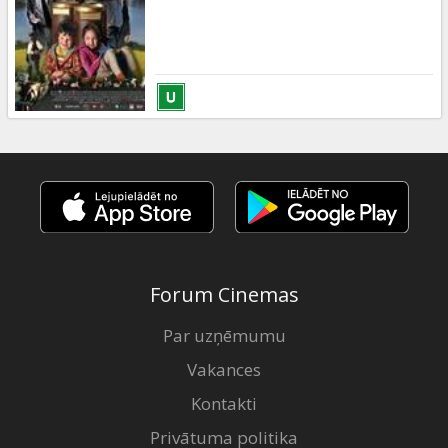
Dāvanu
kartes
Uzkodas
B2B
Kino
Klubs
Forum Cinemas
Par uzņēmumu
Vakances
Kontakti
Privātuma politika