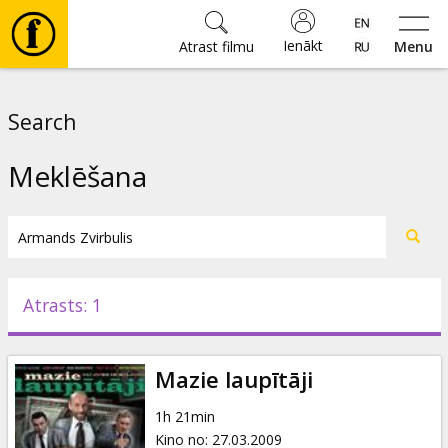
Ienākt
Atrast filmu
Menu
Filmas
Search
🎵
Meklēšana
Biļetes
Kultūra
Atrasts: 1
Pasākumi
Mazie laupītāji
Ziņas
1h 21min
Kino no
:
27.03.2009