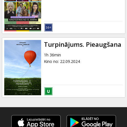
Dāvanu
kartes
Uzkodas
B2B
Turpinājums. Pieaugšana
1h 36min
Kino
Kino no
:
22.09.2024
Klubs