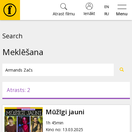
Ienākt
Atrast filmu
Menu
Filmas
Search
🎵
Meklēšana
Biļetes
Kultūra
Atrasts: 2
Pasākumi
Mūžīgi jauni
Ziņas
1h 45min
Kino no
:
13.03.2025