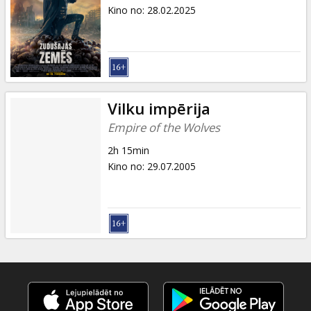
Dāvanu
Kino no
:
28.02.2025
kartes
Uzkodas
B2B
Vilku impērija
Empire of the Wolves
Kino
2h 15min
Klubs
Kino no
:
29.07.2005