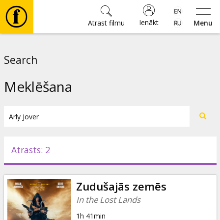
Ienākt
Atrast filmu
Menu
Filmas
Search
🎵
Meklēšana
Biļetes
Kultūra
Atrasts: 2
Pasākumi
Zudušajās zemēs
Ziņas
In the Lost Lands
1h 41min