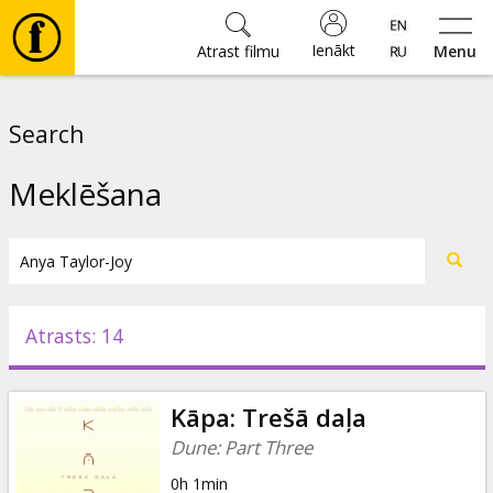
Ienākt
Atrast filmu
Menu
Filmas
Search
🎵
Meklēšana
Biļetes
Kultūra
Atrasts: 14
Pasākumi
Kāpa: Trešā daļa
Ziņas
Dune: Part Three
0h 1min