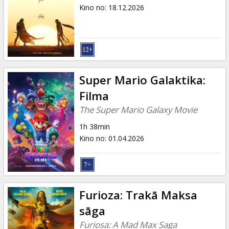
Dāvanu
Kino no
:
18.12.2026
kartes
Uzkodas
B2B
Super Mario Galaktika:
Filma
Kino
The Super Mario Galaxy Movie
Klubs
1h 38min
Kino no
:
01.04.2026
Furioza: Trakā Maksa
sāga
Furiosa: A Mad Max Saga