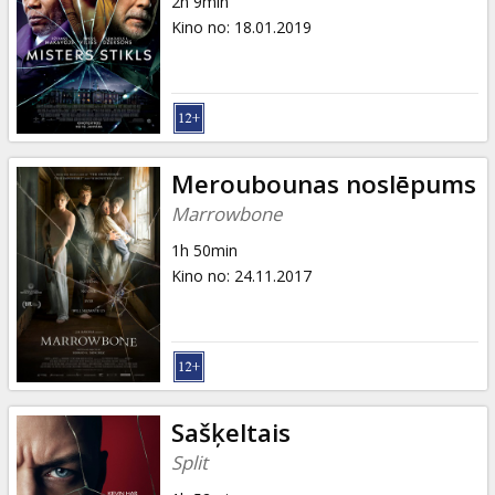
2h 9min
Kino no
:
18.01.2019
Meroubounas noslēpums
Marrowbone
1h 50min
Kino no
:
24.11.2017
Sašķeltais
Split