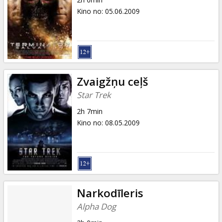
Kino no
:
05.06.2009
Zvaigžņu ceļš
Star Trek
2h 7min
Kino no
:
08.05.2009
Narkodīleris
Alpha Dog