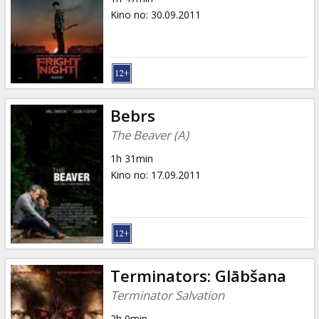
Kino no
:
30.09.2011
Bebrs
The Beaver (A)
1h 31min
Kino no
:
17.09.2011
Terminators: Glābšana
Terminator Salvation
2h 0min