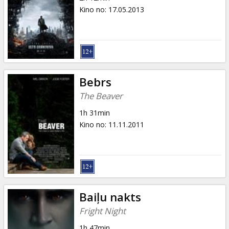
Kino no
:
17.05.2013
Bebrs
The Beaver
1h 31min
Kino no
:
11.11.2011
Baiļu nakts
Fright Night
1h 47min