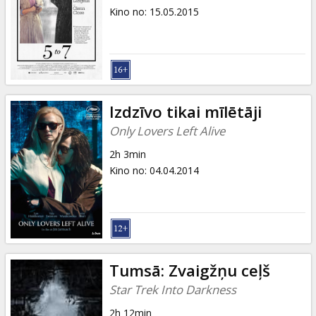
Kino no
:
15.05.2015
Izdzīvo tikai mīlētāji
Only Lovers Left Alive
2h 3min
Kino no
:
04.04.2014
Tumsā: Zvaigžņu ceļš
Star Trek Into Darkness
2h 12min