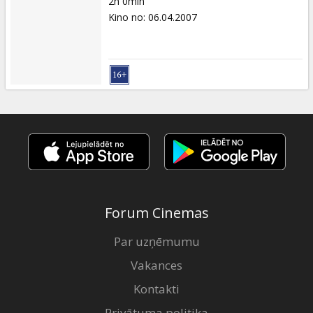
2h 0min
Kino no
:
06.04.2007
Forum Cinemas
Par uzņēmumu
Vakances
Kontakti
Privātuma politika