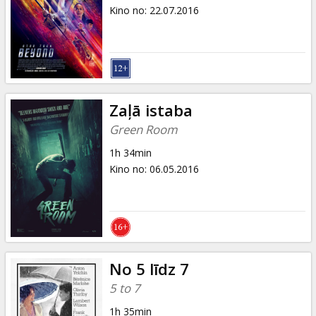
Dāvanu
Kino no
:
22.07.2016
kartes
Uzkodas
B2B
Zaļā istaba
Green Room
Kino
1h 34min
Klubs
Kino no
:
06.05.2016
No 5 līdz 7
5 to 7
1h 35min