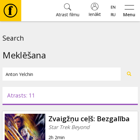
Ienākt
Atrast filmu
Menu
Filmas
Search
🎵
Meklēšana
Biļetes
Kultūra
Atrasts: 11
Pasākumi
Zvaigžņu ceļš: Bezgalība
Ziņas
Star Trek Beyond
2h 2min