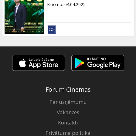
Dāvanu
Kino no
:
04.04.2025
kartes
Uzkodas
B2B
Kino
Klubs
Forum Cinemas
Par uzņēmumu
Vakances
Kontakti
Privātuma politika