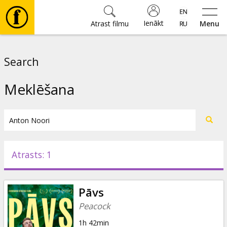
Ienākt
Atrast filmu
Menu
Filmas
Search
🎵
Meklēšana
Biļetes
Kultūra
Atrasts: 1
Pasākumi
Pāvs
Ziņas
Peacock
1h 42min